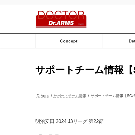
コ
ナ
ン
ビ
テ
ゲ
ン
ー
ツ
シ
へ
ョ
ス
ン
Concept
Det
キ
に
ッ
移
プ
動
サポートチーム情報【
DrArms
サポートチーム情報
サポートチーム情報【SC
明治安田 2024 J3リーグ 第22節