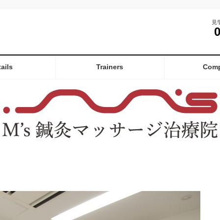
見
ails
Trainers
Com