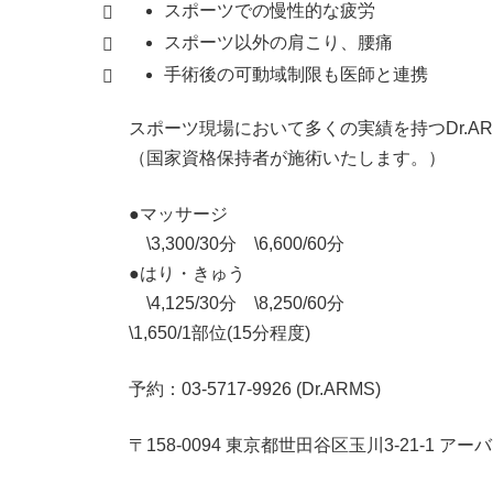
スポーツでの慢性的な疲労
スポーツ以外の肩こり、腰痛
手術後の可動域制限も医師と連携
スポーツ現場において多くの実績を持つDr.A
（国家資格保持者が施術いたします。）
●マッサージ
\3,300/30分 \6,600/60分
●はり・きゅう
\4,125/30分 \8,250/60分
\1,650/1部位(15分程度)
予約：03-5717-9926 (Dr.ARMS)
〒158-0094 東京都世田谷区玉川3-21-1 ア