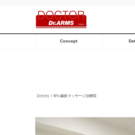
コ
ナ
ン
ビ
テ
ゲ
ン
ー
ツ
シ
へ
ョ
ス
ン
Concept
Det
キ
に
ッ
移
プ
動
DrArms
M’s 鍼灸マッサージ治療院