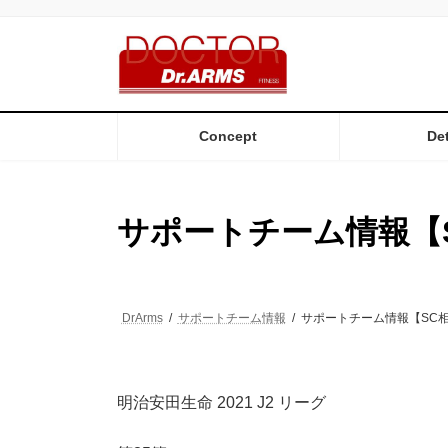
コ
ナ
ン
ビ
テ
ゲ
ン
ー
ツ
シ
へ
ョ
ス
ン
Concept
Det
キ
に
ッ
移
プ
動
サポートチーム情報【
DrArms
サポートチーム情報
サポートチーム情報【SC
明治安田生命 2021 J2 リーグ