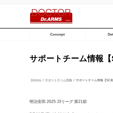
コ
ナ
ン
ビ
テ
ゲ
ン
ー
ツ
シ
へ
ョ
ス
ン
Concept
Det
キ
に
ッ
移
プ
動
サポートチーム情報【
DrArms
サポートチーム情報
サポートチーム情報【SC
明治安田 2025 J3リーグ 第21節