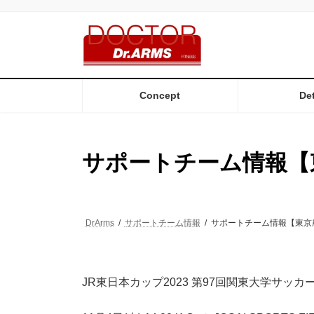
コ
ナ
ン
ビ
テ
ゲ
ン
ー
ツ
シ
へ
ョ
ス
ン
Concept
Det
キ
に
ッ
移
プ
動
サポートチーム情報【
DrArms
サポートチーム情報
サポートチーム情報【東京
JR東日本カップ2023 第97回関東大学サッカー