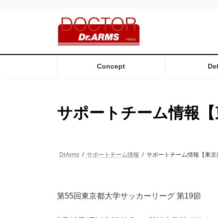
コ
ナ
ン
ビ
テ
ゲ
ン
ー
ツ
シ
へ
ョ
ス
ン
Concept
Det
キ
に
ッ
移
プ
動
サポートチーム情報【
DrArms
サポートチーム情報
サポートチーム情報【東京
第55回東京都大学サッカーリーグ 第19節