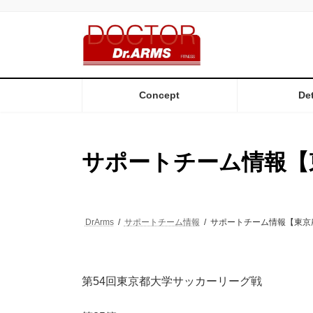
コ
ナ
ン
ビ
テ
ゲ
ン
ー
ツ
シ
へ
ョ
ス
ン
Concept
Det
キ
に
ッ
移
プ
動
サポートチーム情報【
DrArms
サポートチーム情報
サポートチーム情報【東京
第54回東京都大学サッカーリーグ戦