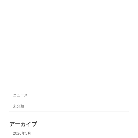
サポートチーム情報
奈川相模原】
2025年11月3日
サポートチーム情報【SC相模原】
サポートチーム情報
2025年10月27日
カテゴリー
サポートチーム情報
ニュース
未分類
アーカイブ
2026年5月