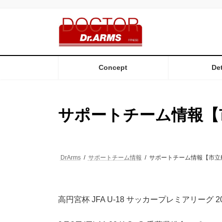
コ
ナ
ン
ビ
テ
ゲ
ン
ー
ツ
シ
へ
ョ
ス
ン
Concept
Det
キ
に
ッ
移
プ
動
サポートチーム情報【
DrArms
サポートチーム情報
サポートチーム情報【市立
高円宮杯 JFA U-18 サッカープレミアリーグ 20