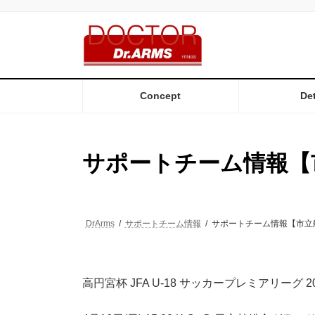
コ
ナ
ン
ビ
テ
ゲ
ン
ー
ツ
シ
へ
ョ
ス
ン
Concept
Det
キ
に
ッ
移
プ
動
サポートチーム情報【
DrArms
サポートチーム情報
サポートチーム情報【市立
高円宮杯 JFA U-18 サッカープレミアリーグ 20