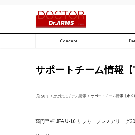
コ
ナ
ン
ビ
テ
ゲ
ン
ー
ツ
シ
へ
ョ
ス
ン
Concept
Det
キ
に
ッ
移
プ
動
サポートチーム情報【
DrArms
サポートチーム情報
サポートチーム情報【市立
高円宮杯 JFA U-18 サッカープレミアリーグ20