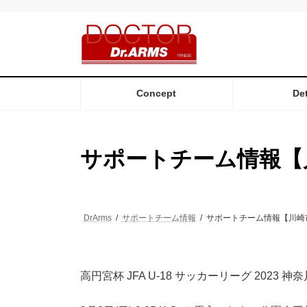
コ
ナ
ン
ビ
テ
ゲ
ン
ー
ツ
シ
へ
ョ
ス
ン
Concept
Det
キ
に
ッ
移
プ
動
サポートチーム情報【
DrArms
サポートチーム情報
サポートチーム情報【川崎
高円宮杯 JFA U-18 サッカーリーグ 2023 神