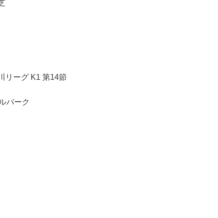
芝
奈川リーグ K1 第14節
ボールパーク