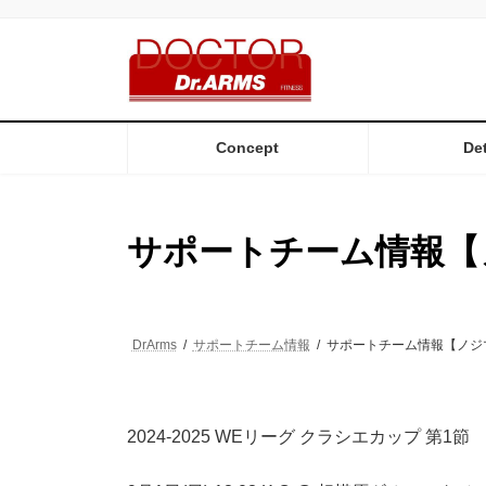
コ
ナ
ン
ビ
テ
ゲ
ン
ー
ツ
シ
へ
ョ
ス
ン
Concept
Det
キ
に
ッ
移
プ
動
サポートチーム情報【
DrArms
サポートチーム情報
サポートチーム情報【ノジ
2024-2025 WEリーグ クラシエカップ 第1節