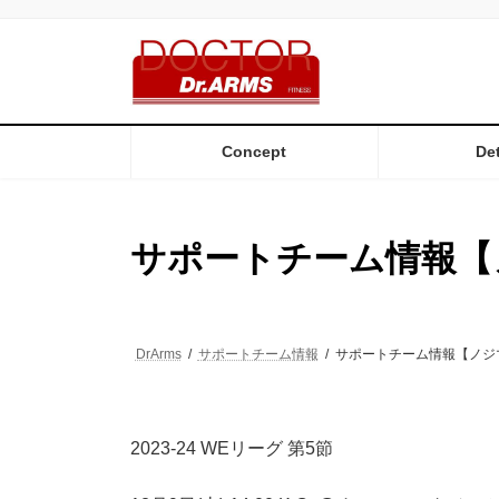
コ
ナ
ン
ビ
テ
ゲ
ン
ー
ツ
シ
へ
ョ
ス
ン
Concept
Det
キ
に
ッ
移
プ
動
サポートチーム情報【
DrArms
サポートチーム情報
サポートチーム情報【ノジ
2023-24 WEリーグ 第5節