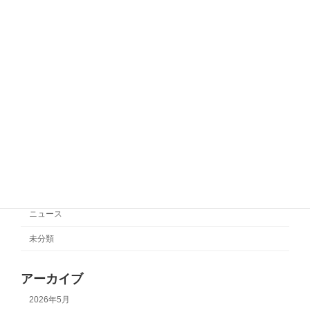
サポートチーム情報
奈川相模原】
2025年11月3日
サポートチーム情報【SC相模原】
サポートチーム情報
2025年10月27日
カテゴリー
サポートチーム情報
ニュース
未分類
アーカイブ
2026年5月