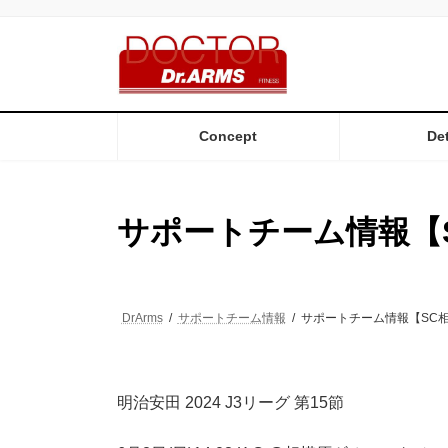
コ
ナ
ン
ビ
テ
ゲ
ン
ー
ツ
シ
へ
ョ
ス
ン
Concept
Det
キ
に
ッ
移
プ
動
サポートチーム情報【
DrArms
サポートチーム情報
サポートチーム情報【SC
明治安田 2024 J3リーグ 第15節