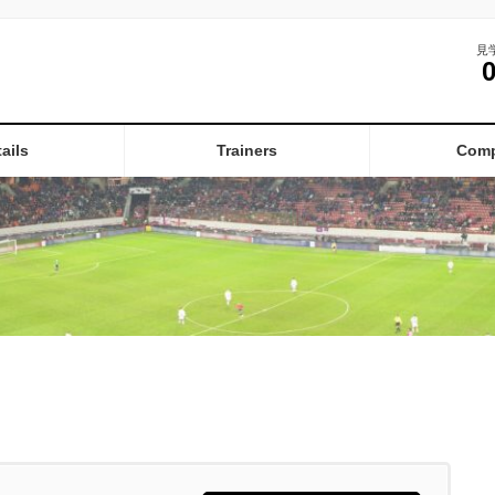
見
ails
Trainers
Com