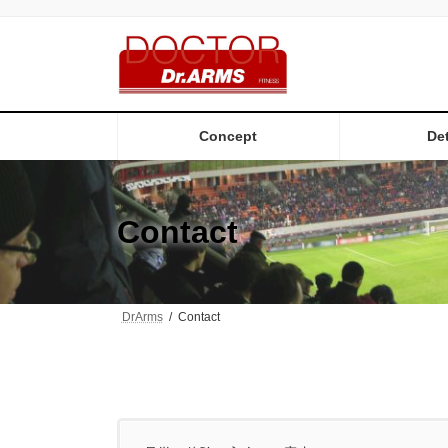
コ
ナ
ン
ビ
テ
ゲ
ン
ー
ツ
シ
へ
ョ
ス
ン
Concept
Det
キ
に
ッ
移
プ
動
Contact
DrArms
Contact