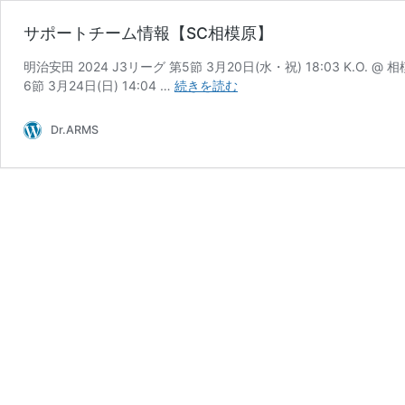
サポートチーム情報【SC相模原】
明治安田 2024 J3リーグ 第5節 3月20日(水・祝) 18:03 K.O. 
サ
6節 3月24日(日) 14:04 …
続きを読む
ポ
ー
Dr.ARMS
ト
チ
ー
ム
情
報
【SC
相
模
原】