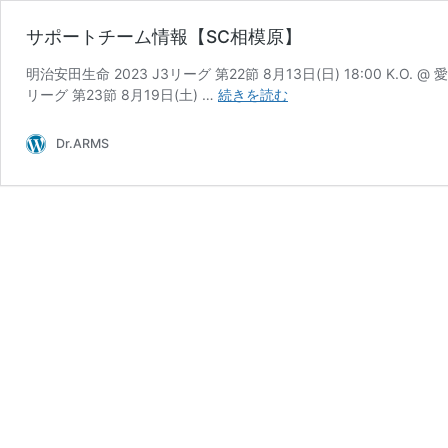
サポートチーム情報【SC相模原】
明治安田生命 2023 J3リーグ 第22節 8月13日(日) 18:00 K.O.
サ
リーグ 第23節 8月19日(土) …
続きを読む
ポ
ー
Dr.ARMS
ト
チ
ー
ム
情
報
【SC
相
模
原】