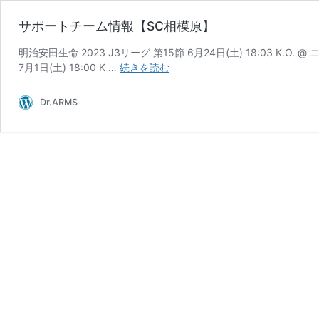
サポートチーム情報【SC相模原】
明治安田生命 2023 J3リーグ 第15節 6月24日(土) 18:03 K.O. 
サ
7月1日(土) 18:00 K …
続きを読む
ポ
ー
Dr.ARMS
ト
チ
ー
ム
情
報
【SC
相
模
原】