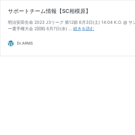
サポートチーム情報【SC相模原】
明治安田生命 2023 J3リーグ 第12節 6月3日(土) 14:04 K.O. 
サ
ー選手権大会 2回戦 6月7日(水) …
続きを読む
ポ
ー
Dr.ARMS
ト
チ
ー
ム
情
報
【SC
相
模
原】