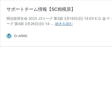
サポートチーム情報【SC相模原】
明治安田生命 2023 J3リーグ 第3節 3月19日(日) 14:03 K.O.
サ
ーグ 第4節 3月26日(日) 14: …
続きを読む
ポ
ー
Dr.ARMS
ト
チ
ー
ム
情
報
【SC
相
模
原】