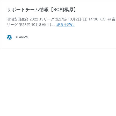
サポートチーム情報【SC相模原】
明治安田生命 2022 J3リーグ 第27節 10月2日(日) 14:00 K.O.
サ
リーグ 第28節 10月8日(土) …
続きを読む
ポ
ー
Dr.ARMS
ト
チ
ー
ム
情
報
【SC
相
模
原】