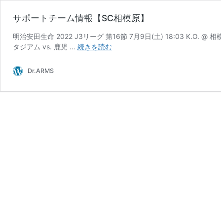
サポートチーム情報【SC相模原】
明治安田生命 2022 J3リーグ 第16節 7月9日(土) 18:03 K.O. @ 相
サ
タジアム vs. 鹿児 …
続きを読む
ポ
ー
Dr.ARMS
ト
チ
ー
ム
情
報
【SC
相
模
原】