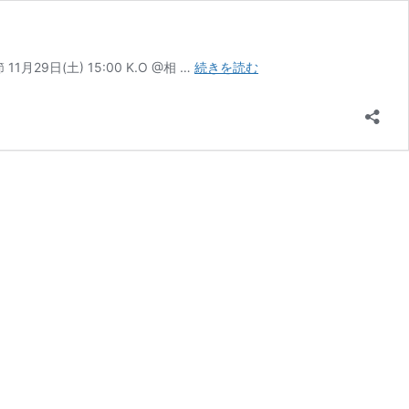
サ
1月29日(土) 15:00 K.O @相 …
続きを読む
ポ
ー
ト
チ
ー
ム
情
報
【SC
相
模
原】