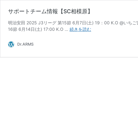
サポートチーム情報【SC相模原】
明治安田 2025 J3リーグ 第15節 6月7日(土) 19：00 K.O @
サ
16節 6月14日(土) 17:00 K.O …
続きを読む
ポ
ー
Dr.ARMS
ト
チ
ー
ム
情
報
【SC
相
模
原】