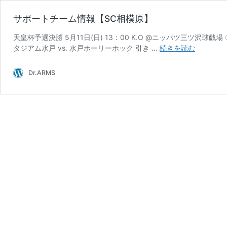
サポートチーム情報【SC相模原】
天皇杯予選決勝 5月11日(日) 13：00 K.O @ニッパツ三ツ沢球戯場 〇
サ
タジアム水戸 vs. 水戸ホーリーホック 引き …
続きを読む
ポ
ー
Dr.ARMS
ト
チ
ー
ム
情
報
【SC
相
模
原】