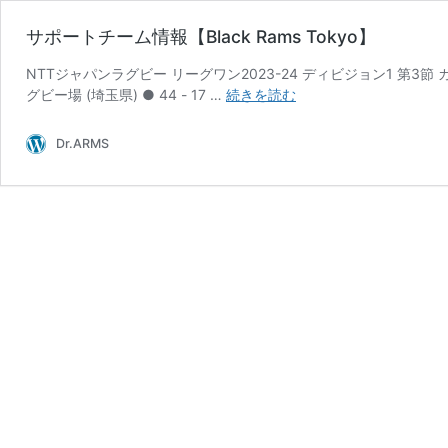
サポートチーム情報【Black Rams Tokyo】
NTTジャパンラグビー リーグワン2023-24 ディビジョン1 第3節 カンフ
サ
グビー場 (埼玉県) ● 44 - 17 …
続きを読む
ポ
ー
Dr.ARMS
ト
チ
ー
ム
情
報
【Black
Rams
Tokyo】