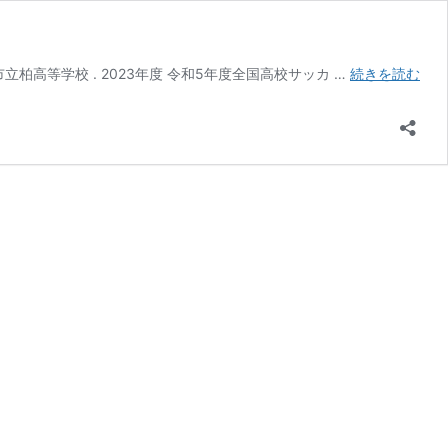
サ
 柏市立柏高等学校 . 2023年度 令和5年度全国高校サッカ …
続きを読む
ポ
ー
ト
チ
ー
ム
情
報
【市
立
船
橋
高
校
サ
ッ
カ