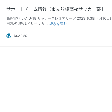
サポートチーム情報【市立船橋高校サッカー部】
高円宮杯 JFA U-18 サッカープレミアリーグ 2023 第3節 4月16日(日)
サ
円宮杯 JFA U-18 サッカ …
続きを読む
ポ
ー
Dr.ARMS
ト
チ
ー
ム
情
報
【市
立
船
橋
高
校
サ
ッ