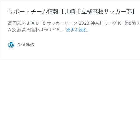
サポートチーム情報【川崎市立橘高校サッカー部】
高円宮杯 JFA U-18 サッカーリーグ 2023 神奈川リーグ K1 第8節 
サ
A 次節 高円宮杯 JFA U-18 …
続きを読む
ポ
ー
Dr.ARMS
ト
チ
ー
ム
情
報
【川
崎
市
立
橘
高
校
サ