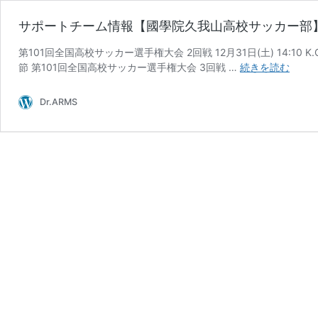
サポートチーム情報【國學院久我山高校サッカー部
第101回全国高校サッカー選手権大会 2回戦 12月31日(土) 14:10 
サ
節 第101回全国高校サッカー選手権大会 3回戦 …
続きを読む
ポ
ー
Dr.ARMS
ト
チ
ー
ム
情
報
【國
學
院
久
我
山
高
校