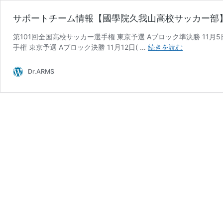
サポートチーム情報【國學院久我山高校サッカー部
第101回全国高校サッカー選手権 東京予選 Aブロック準決勝 11月5日(日) 
サ
手権 東京予選 Aブロック決勝 11月12日( …
続きを読む
ポ
ー
Dr.ARMS
ト
チ
ー
ム
情
報
【國
學
院
久
我
山
高
校