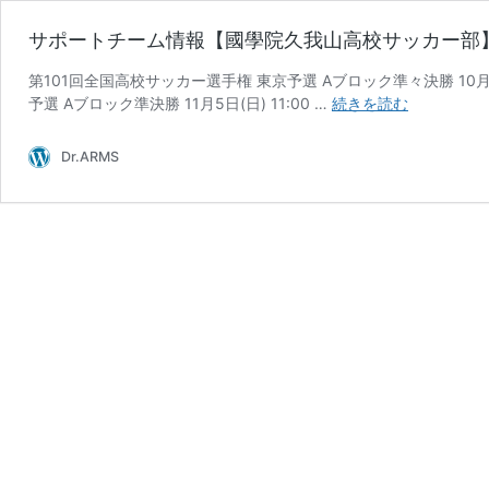
サポートチーム情報【國學院久我山高校サッカー部
第101回全国高校サッカー選手権 東京予選 Aブロック準々決勝 10月23
サ
予選 Aブロック準決勝 11月5日(日) 11:00 …
続きを読む
ポ
ー
Dr.ARMS
ト
チ
ー
ム
情
報
【國
學
院
久
我
山
高
校