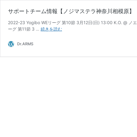
サポートチーム情報【ノジマステラ神奈川相模原】
2022-23 Yogibo WEリーグ 第10節 3月12日(日) 13:00 K.O. 
サ
ーグ 第11節 3 …
続きを読む
ポ
ー
Dr.ARMS
ト
チ
ー
ム
情
報
【ノ
ジ
マ
ス
テ
ラ
神
奈