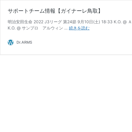
サポートチーム情報【ガイナーレ鳥取】
明治安田生命 2022 J3リーグ 第24節 9月10日(土) 18:33 K.O. 
サ
K.O. @ サンプロ アルウィン …
続きを読む
ポ
ー
Dr.ARMS
ト
チ
ー
ム
情
報
【ガ
イ
ナ
ー
レ
鳥
取】