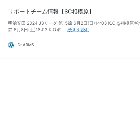
サポートチーム情報【SC相模原】
明治安田 2024 J3リーグ 第15節 6月2日(日)14:03 K.O.@相
サ
節 6月8日(土)18:03 K.O.@ …
続きを読む
ポ
ー
Dr.ARMS
ト
チ
ー
ム
情
報
【SC
相
模
原】